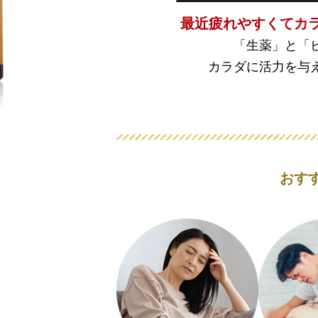
最近疲れやすくて
カ
「生薬」と「
カラダに活力を与
おす