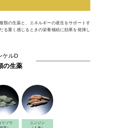
4種類の生薬と、エネルギーの産生をサポートす
がだる重く感じるときの栄養補給に効果を発揮し
ンケルD
類の生薬
カリソウ
ニンジン
錨草）
（人参）