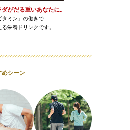
ラダがだる重いあなたに。
ビタミン」の働きで
える栄養ドリンクです。
すめシーン