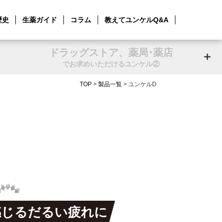
歴史
生薬ガイド
コラム
教えてユンケルQ&A
ドラッグストア、薬局･薬店
でお求めいただけるユンケル②
TOP
>
製品一覧
> ユンケルD
感じるだるい疲れに