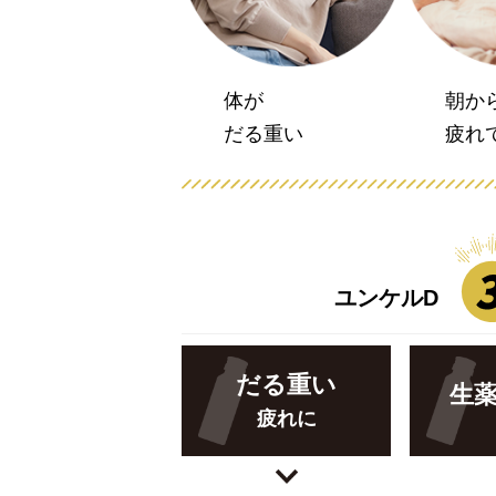
体が
朝か
だる重い
疲れ
ユンケルD
だる重い
生
疲れに