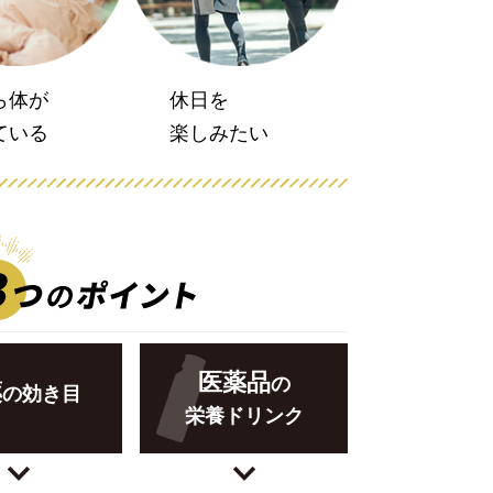
ら体が
休日を
ている
楽しみたい
医薬品
の
薬
の効き目
栄養ドリンク