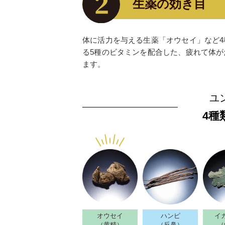
生薬の効き目
体に活力を与える生薬「オウセイ」など
る5種のビタミンを配合した、疲れて体
ます。
ユ
4種
オウセイ
ハンピ
イ
（黄精）
（反鼻）
（