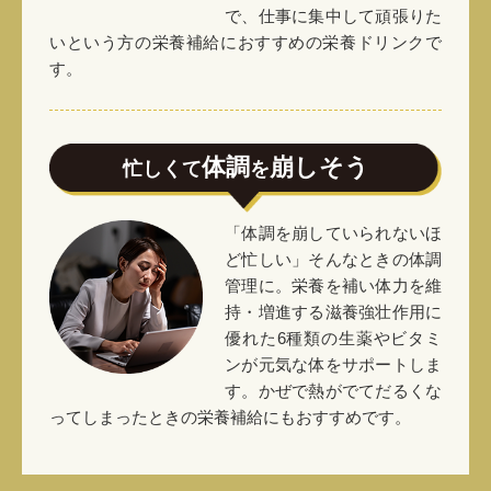
で、仕事に集中して頑張りた
いという方の栄養補給におすすめの栄養ドリンクで
す。
体調
崩しそう
忙しくて
を
「体調を崩していられないほ
ど忙しい」そんなときの体調
管理に。栄養を補い体力を維
持・増進する滋養強壮作用に
優れた6種類の生薬やビタミ
ンが元気な体をサポートしま
す。かぜで熱がでてだるくな
ってしまったときの栄養補給にもおすすめです。