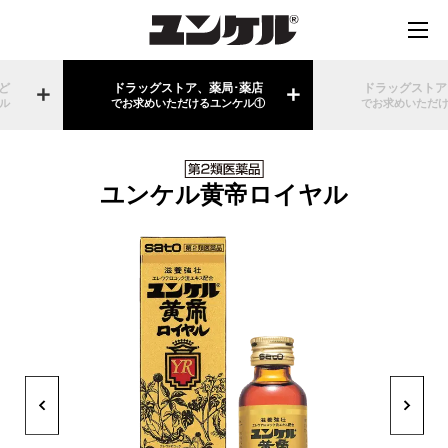
ど
ドラッグストア、薬局･薬店
ドラッグストア
ル
でお求めいただけるユンケル①
でお求めいただ
ユンケル黄帝ロイヤル
Previous
Next