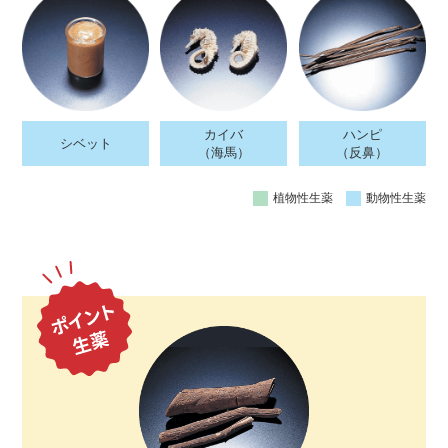
カイバ
ハンピ
シベット
（海馬）
（反鼻）
植物性生薬
動物性生薬