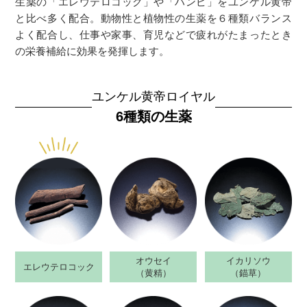
生薬の「エレウテロコック」や「ハンピ」をユンケル黄帝
と比べ多く配合。動物性と植物性の生薬を６種類バランス
よく配合し、仕事や家事、育児などで疲れがたまったとき
の栄養補給に効果を発揮します。
ユンケル黄帝ロイヤル
6種類の生薬
オウセイ
イカリソウ
エレウテロコック
（黄精）
（錨草）