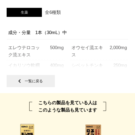
全6種類
生薬
成分・分量 1本（30mL）中
エレウテロコッ
500mg
オウセイ流エキ
2,000mg
ク流エキス
ス
イカリソウ軟稠
400mg
シベットチンキ
250mg
エキス
chevron_left
一覧に戻る
カイバチンキM
250mg
ハンピチンキ
200mg
天然型ビタミンE
10mg
ビタミンB
リン酸
10mg
2
エステル
こちらの製品を見ている人は
このような製品も見ています
γ-オリザノール
10mg
無水カフェイン
50mg
効能