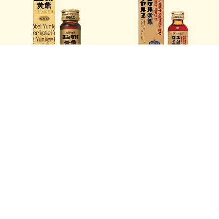
滋養強壮
肉体疲労・病中病後・食欲不振・栄養障害・発熱性消耗
性疾患・産前産後などの場合の栄養補給
虚弱体質
用法・用量
ユンケル黄帝
ユンケル黄帝ロイヤル2
大人（15才以上）1回1瓶（50mL）を1日1回服用します。
ユンケルゾンネロイヤルEX
ユンケルファンティー