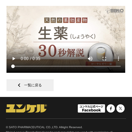
chevron_left
一覧に戻る
© SATO PHARMACEUTICAL CO.,LTD. Allright Reserved.