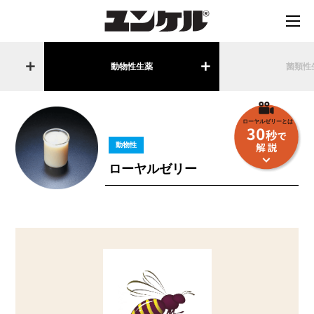
動物性生薬
菌類性
ローヤルゼリーとは
動物性
ローヤルゼリー