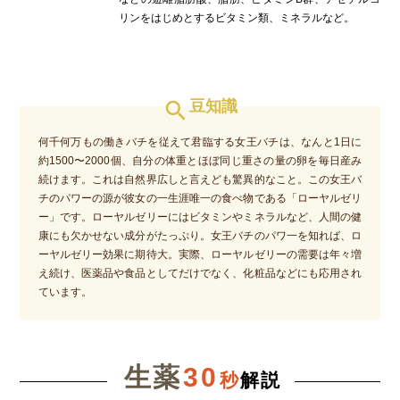
リンをはじめとするビタミン類、ミネラルなど。
search
豆知識
何千何万もの働きバチを従えて君臨する女王バチは、なんと1日に
約1500〜2000個、自分の体重とほぼ同じ重さの量の卵を毎日産み
続けます。これは自然界広しと言えども驚異的なこと。この女王バ
チのパワーの源が彼女の一生涯唯一の食べ物である「ローヤルゼリ
ー」です。ローヤルゼリーにはビタミンやミネラルなど、人間の健
康にも欠かせない成分がたっぷり。女王バチのパワ一を知れば、ロ
ーヤルゼリー効果に期待大。実際、ローヤルゼリーの需要は年々増
え続け、医薬品や食品としてだけでなく、化粧品などにも応用され
ています。
生薬
30
秒
解説