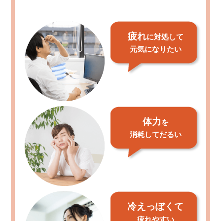
疲れ
に対処して
元気になりたい
体力
を
消耗してだるい
冷えっぽくて
疲れやすい