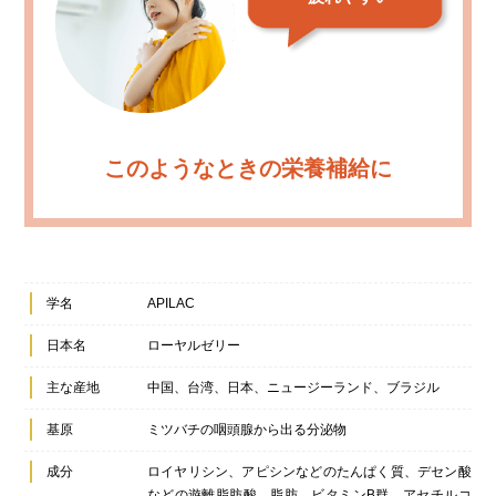
このようなときの栄養補給に
学名
APILAC
日本名
ローヤルゼリー
主な産地
中国、台湾、日本、ニュージーランド、ブラジル
基原
ミツバチの咽頭腺から出る分泌物
成分
ロイヤリシン、アピシンなどのたんぱく質、デセン酸
などの遊離脂肪酸、脂肪、ビタミンB群、アセチルコ